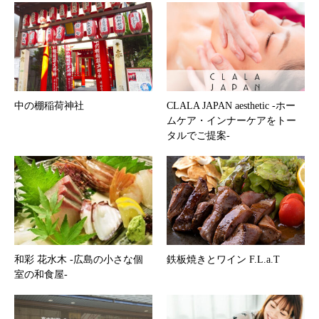
中の棚稲荷神社
CLALA JAPAN aesthetic -ホー
ムケア・インナーケアをトー
タルでご提案-
和彩 花水木 -広島の小さな個
鉄板焼きとワイン F.L.a.T
室の和食屋-