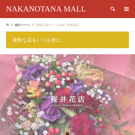
NAKANOTANA MALL
検索
紹介ページ
新鮮な花をいつも傍に 桜井花店
新鮮な花をいつも傍に。
1
2
3