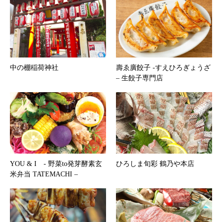
中の棚稲荷神社
壽ゑ廣餃子 -すえひろぎょうざ
– 生餃子専門店
YOU & I - 野菜to発芽酵素玄
ひろしま旬彩 鶴乃や本店
米弁当 TATEMACHI –